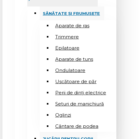
SĂNĂTATE ȘI FRUMUSEȚE
Aparate de ras
Trimmere
Epilatoare
Aparate de tuns
Ondulatoare
Uscătoare de păr
Perii de dinți electrice
Seturi de manichiură
Oglinzi
Cântare de podea
JUCĂRII PENTRU COPII