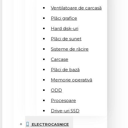
Ventilatoare de carcasă
Plăci grafice
Hard disk-uri
Plăci de sunet
Sisteme de răcire
Carcase
Plăci de bază
Memorie operativă
ODD
Procesoare
Drive-uri SSD
ELECTROCASNICE