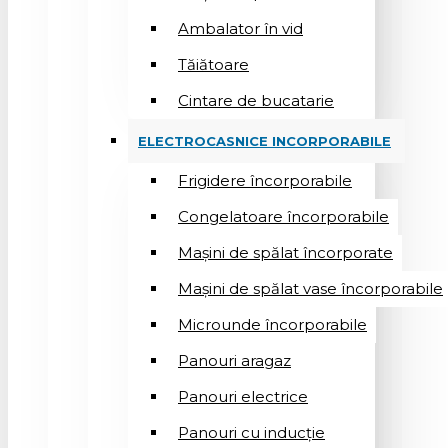
Ambalator în vid
Tăiătoare
Cintare de bucatarie
ELECTROCASNICE INCORPORABILE
Frigidere încorporabile
Congelatoare încorporabile
Mașini de spălat încorporate
Mașini de spălat vase încorporabile
Microunde încorporabile
Panouri aragaz
Panouri electrice
Panouri cu inducție