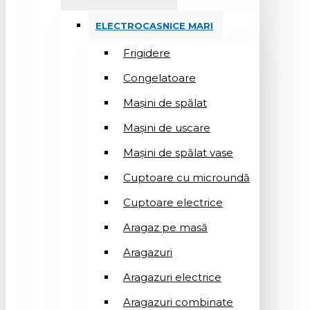
ELECTROCASNICE MARI
Frigidere
Congelatoare
Mașini de spălat
Mașini de uscare
Mașini de spălat vase
Cuptoare cu microundă
Cuptoare electrice
Aragaz pe masă
Aragazuri
Aragazuri electrice
Aragazuri combinate