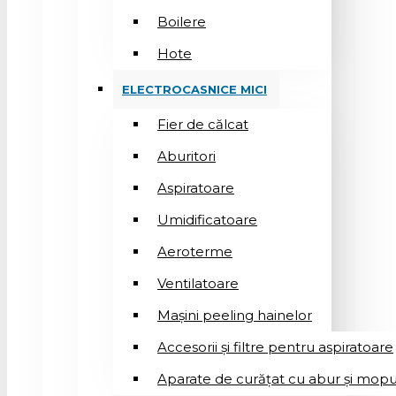
Boilere
Hote
ELECTROCASNICE MICI
Fier de călcat
Aburitori
Aspiratoare
Umidificatoare
Aeroterme
Ventilatoare
Mașini peeling hainelor
Accesorii și filtre pentru aspiratoare
Aparate de curățat cu abur și mopu