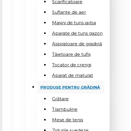
Scarificatoare
Suflantе de aer
Mașini de tuns iarba
Aparate de tuns gazon
Aspiratoare de gradină
Tăietoare de tufiș
Tocator de crengi
Aparat de maturat
PRODUSE PENTRU GRĂDINĂ
Grătare
Trambuline
Mese de tenis
Zidurile suedeze