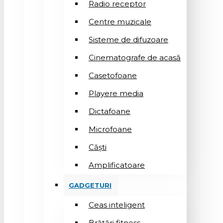
Radio receptor
Centre muzicale
Sisteme de difuzoare
Cinematografe de acasă
Casetofoane
Playere media
Dictafoane
Microfoane
Căşti
Amplificatoare
GADGETURI
Ceas inteligent
Brățări fitness