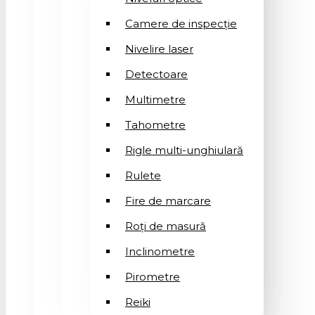
Camere de inspecție
Nivelire laser
Detectoare
Multimetre
Tahometre
Rigle multi-unghiulară
Rulete
Fire de marcare
Roți de masură
Inclinometre
Pirometre
Reiki