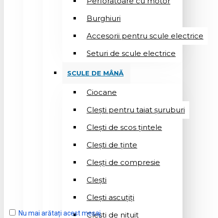
Perforatoare cu motor
Burghiuri
Accesorii pentru scule electrice
Seturi de scule electrice
SCULE DE MÂNĂ
Ciocane
Cleşti pentru taiat șuruburi
Clești de scos țintele
Clești de ținte
Cleșți de compresie
Cleşti
Clești ascuțiți
Nu mai arătați acest mesaj
Cleşti de nituit