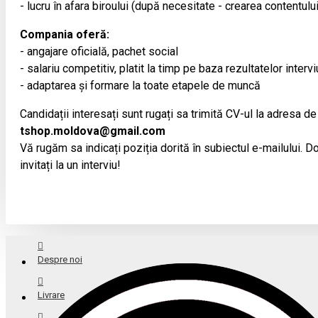
- lucru în afara biroului (după necesitate - crearea contentulu
Compania oferă:
- angajare oficială, pachet social
- salariu competitiv, platit la timp pe baza rezultatelor intervi
- adaptarea și formare la toate etapele de muncă
Candidații interesați sunt rugați sa trimită CV-ul la adresa de
tshop.moldova@gmail.com
Vă rugăm sa indicați poziția dorită în subiectul e-mailului. Doa
invitați la un interviu!
Despre noi
Livrare