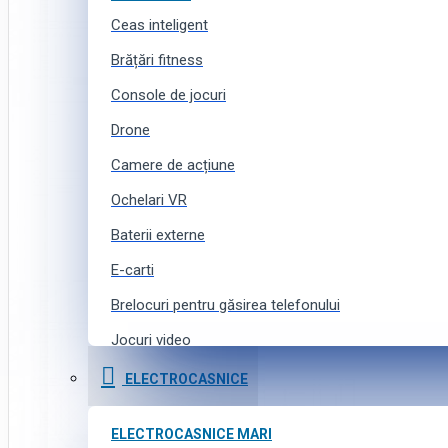
Ceas inteligent
Brățări fitness
Console de jocuri
Drone
Camere de acțiune
Ochelari VR
Baterii externe
E-carti
Brelocuri pentru găsirea telefonului
Jocuri video
Curele pentru ceasuri inteligente
ELECTROCASNICE
Accesorii pentru camere de acțiune
ELECTROCASNICE MARI