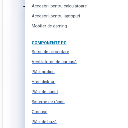
Accesorii pentru calculatoare
Haine, încălțăminte și accesorii
Accesorii pentru laptopuri
Mobilier de gaming
COMPONENTE PC
Surse de alimentare
Ventilatoare de carcasă
Plăci grafice
Hard disk-uri
Plăci de sunet
Sisteme de răcire
Carcase
Plăci de bază