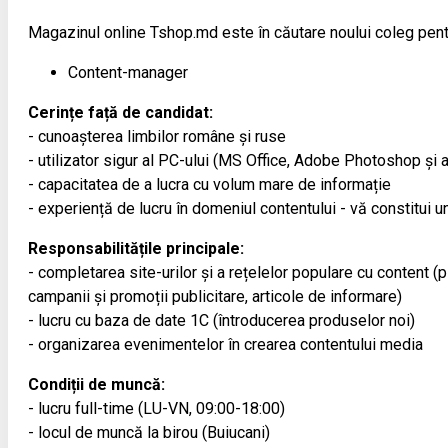
Magazinul online Tshop.md este în căutare noului coleg pent
Content-manager
Cerințe față de candidat:
- cunoașterea limbilor române și ruse
- utilizator sigur al PC-ului (MS Office, Adobe Photoshop și a
- capacitatea de a lucra cu volum mare de informație
- experiență de lucru în domeniul contentului - vă constitui un
Responsabilitățile principale:
- completarea site-urilor și a rețelelor populare cu content (
campanii și promoții publicitare, articole de informare)
- lucru cu baza de date 1С (întroducerea produselor noi)
- organizarea evenimentelor în crearea contentului media
Condiții de muncă:
- lucru full-time (LU-VN, 09:00-18:00)
- locul de muncă la birou (Buiucani)