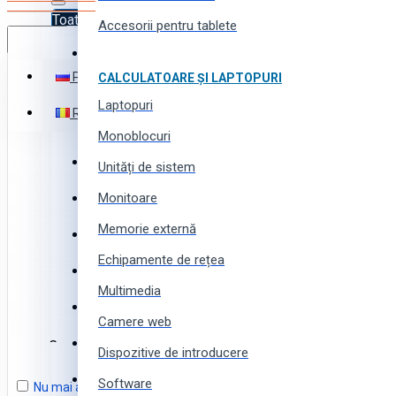
Toate produsele
Accesorii pentru tablete
Română
Toate produsele
Русский
CALCULATOARE ȘI LAPTOPURI
Electronică
Laptopuri
Română
Electrocasnice
Monoblocuri
Instrumente (scule) și utilaj
Unități de sistem
Monitoare
Echipamente și instalații
Favorite
Memorie externă
Produse pentru business
Echipamente de rețea
Comparare
Produse pentru casă și grădină
Multimedia
Produse și piese auto
Coș
Camere web
Produse pentru toată familia
Coșul este gol!
Dispozitive de introducere
Produse sportive, pentru tourism și camping
Software
Nu mai arătați acest mesaj