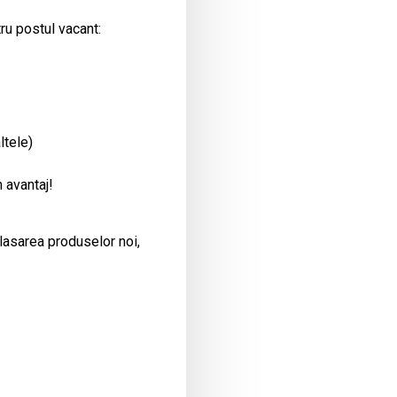
ru postul vacant:
ltele)
 avantaj!
plasarea produselor noi,