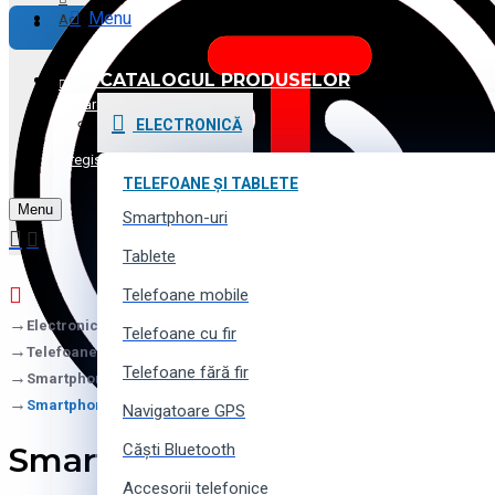
Menu
Achitare
CATALOGUL PRODUSELOR
Promoții și Reduceri
Logare
ELECTRONICĂ
Voucher cadou
Înregistrare
TELEFOANE ȘI TABLETE
Menu
Contacte
Smartphon-uri
Tablete
Telefoane mobile
Electronică
Telefoane cu fir
Telefoane și Tablete
Telefoane fără fir
Smartphon-uri
Smartphone Samsung Galaxy A22, 64GB/4GB
Navigatoare GPS
Smartphone Samsung Galax
Căști Bluetooth
Accesorii telefonice