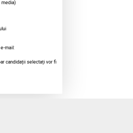
i media)
ului
 e-mail:
r candidații selectați vor fi