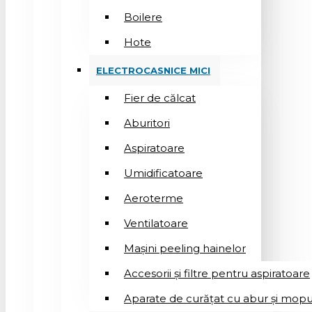
Boilere
Hote
ELECTROCASNICE MICI
Fier de călcat
Aburitori
Aspiratoare
Umidificatoare
Aeroterme
Ventilatoare
Mașini peeling hainelor
Accesorii și filtre pentru aspiratoare
Aparate de curățat cu abur și mopu