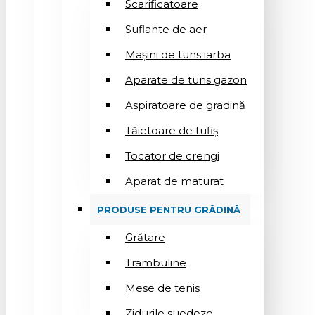
Scarificatoare
Suflantе de aer
Mașini de tuns iarba
Aparate de tuns gazon
Aspiratoare de gradină
Tăietoare de tufiș
Tocator de crengi
Aparat de maturat
PRODUSE PENTRU GRĂDINĂ
Grătare
Trambuline
Mese de tenis
Zidurile suedeze