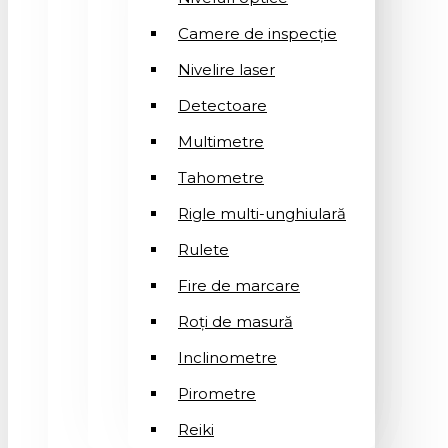
Camere de inspecție
Nivelire laser
Detectoare
Multimetre
Tahometre
Rigle multi-unghiulară
Rulete
Fire de marcare
Roți de masură
Inclinometre
Pirometre
Reiki