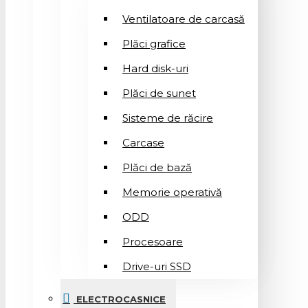
Ventilatoare de carcasă
Plăci grafice
Hard disk-uri
Plăci de sunet
Sisteme de răcire
Carcase
Plăci de bază
Memorie operativă
ODD
Procesoare
Drive-uri SSD
ELECTROCASNICE