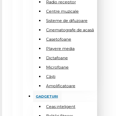
Radio receptor
Centre muzicale
Sisteme de difuzoare
Cinematografe de acasă
Casetofoane
Playere media
Dictafoane
Microfoane
Căşti
Amplificatoare
GADGETURI
Ceas inteligent
Brățări fitness