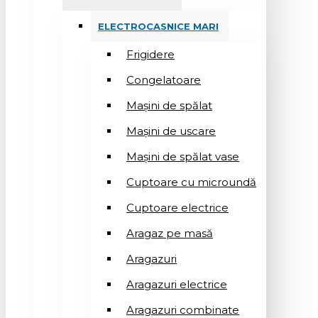
ELECTROCASNICE MARI
Frigidere
Congelatoare
Mașini de spălat
Mașini de uscare
Mașini de spălat vase
Cuptoare cu microundă
Cuptoare electrice
Aragaz pe masă
Aragazuri
Aragazuri electrice
Aragazuri combinate