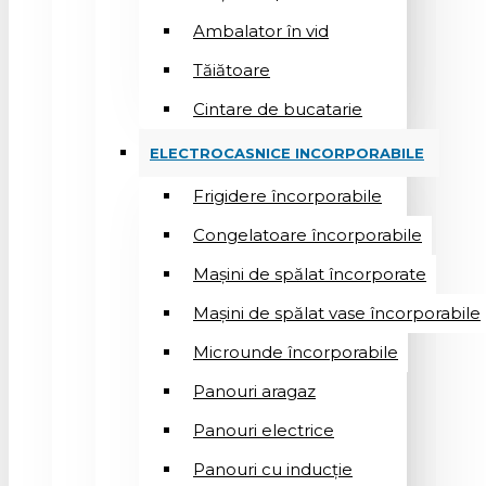
Ambalator în vid
Tăiătoare
Cintare de bucatarie
ELECTROCASNICE INCORPORABILE
Frigidere încorporabile
Congelatoare încorporabile
Mașini de spălat încorporate
Mașini de spălat vase încorporabile
Microunde încorporabile
Panouri aragaz
Panouri electrice
Panouri cu inducție