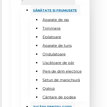
SĂNĂTATE ȘI FRUMUSEȚE
Aparate de ras
Trimmere
Epilatoare
Aparate de tuns
Ondulatoare
Uscătoare de păr
Perii de dinți electrice
Seturi de manichiură
Oglinzi
Cântare de podea
JUCĂRII PENTRU COPII