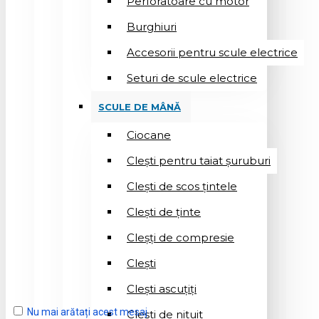
Perforatoare cu motor
Burghiuri
Accesorii pentru scule electrice
Seturi de scule electrice
SCULE DE MÂNĂ
Ciocane
Cleşti pentru taiat șuruburi
Clești de scos țintele
Clești de ținte
Cleșți de compresie
Cleşti
Clești ascuțiți
Nu mai arătați acest mesaj
Cleşti de nituit