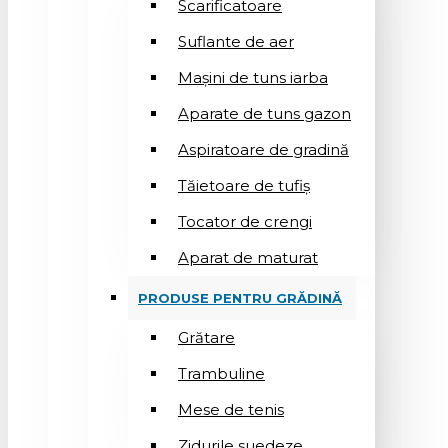
Scarificatoare
Suflantе de aer
Mașini de tuns iarba
Aparate de tuns gazon
Aspiratoare de gradină
Tăietoare de tufiș
Tocator de crengi
Aparat de maturat
PRODUSE PENTRU GRĂDINĂ
Grătare
Trambuline
Mese de tenis
Zidurile suedeze