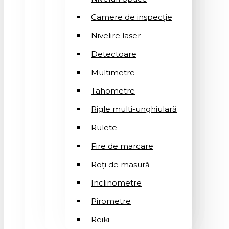
Camere de inspecție
Nivelire laser
Detectoare
Multimetre
Tahometre
Rigle multi-unghiulară
Rulete
Fire de marcare
Roți de masură
Inclinometre
Pirometre
Reiki