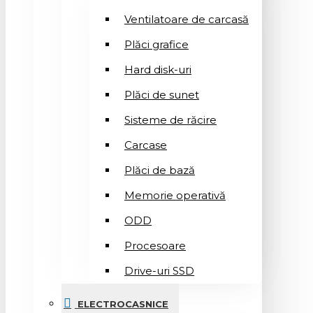
Ventilatoare de carcasă
Plăci grafice
Hard disk-uri
Plăci de sunet
Sisteme de răcire
Carcase
Plăci de bază
Memorie operativă
ODD
Procesoare
Drive-uri SSD
ELECTROCASNICE