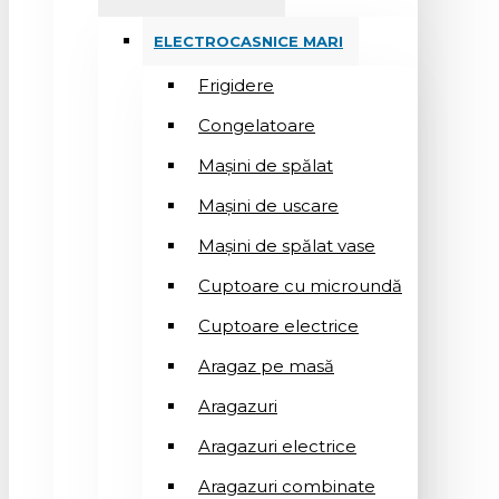
ELECTROCASNICE MARI
Frigidere
Congelatoare
Mașini de spălat
Mașini de uscare
Mașini de spălat vase
Cuptoare cu microundă
Cuptoare electrice
Aragaz pe masă
Aragazuri
Aragazuri electrice
Aragazuri combinate