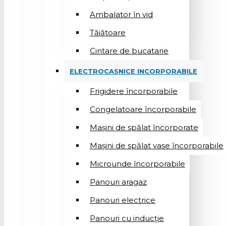
Ambalator în vid
Tăiătoare
Cintare de bucatarie
ELECTROCASNICE INCORPORABILE
Frigidere încorporabile
Congelatoare încorporabile
Mașini de spălat încorporate
Mașini de spălat vase încorporabile
Microunde încorporabile
Panouri aragaz
Panouri electrice
Panouri cu inducție