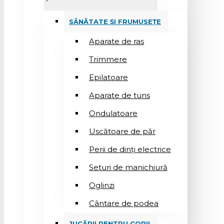
SĂNĂTATE ȘI FRUMUSEȚE
Aparate de ras
Trimmere
Epilatoare
Aparate de tuns
Ondulatoare
Uscătoare de păr
Perii de dinți electrice
Seturi de manichiură
Oglinzi
Cântare de podea
JUCĂRII PENTRU COPII