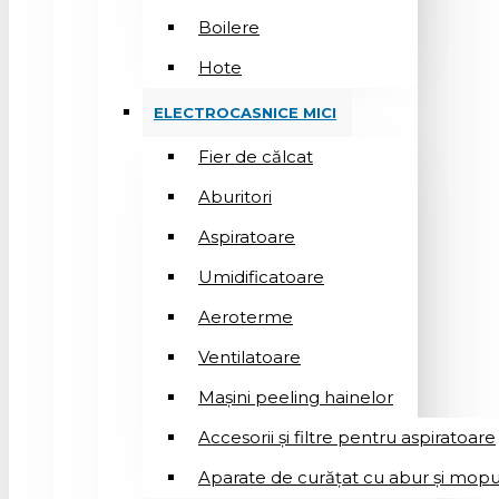
Boilere
Hote
ELECTROCASNICE MICI
Fier de călcat
Aburitori
Aspiratoare
Umidificatoare
Aeroterme
Ventilatoare
Mașini peeling hainelor
Accesorii și filtre pentru aspiratoare
Aparate de curățat cu abur și mopu