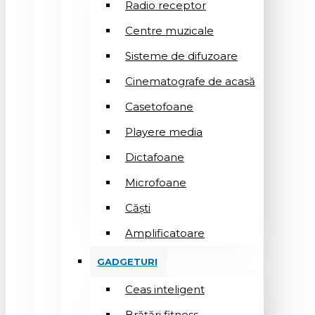
Radio receptor
Centre muzicale
Sisteme de difuzoare
Cinematografe de acasă
Casetofoane
Playere media
Dictafoane
Microfoane
Căşti
Amplificatoare
GADGETURI
Ceas inteligent
Brățări fitness