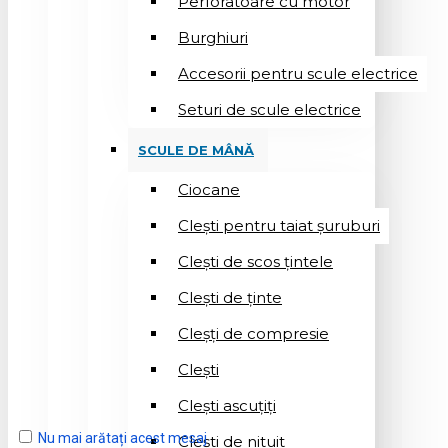
Perforatoare cu motor
Burghiuri
Accesorii pentru scule electrice
Seturi de scule electrice
SCULE DE MÂNĂ
Ciocane
Cleşti pentru taiat șuruburi
Clești de scos țintele
Clești de ținte
Cleșți de compresie
Cleşti
Clești ascuțiți
Nu mai arătați acest mesaj
Cleşti de nituit