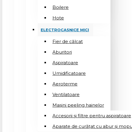
Boilere
Hote
ELECTROCASNICE MICI
Fier de călcat
Aburitori
Aspiratoare
Umidificatoare
Aeroterme
Ventilatoare
Mașini peeling hainelor
Accesorii și filtre pentru aspiratoare
Aparate de curățat cu abur și mopu