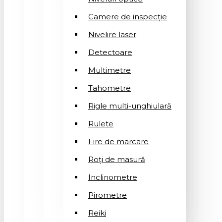
Camere de inspecție
Nivelire laser
Detectoare
Multimetre
Tahometre
Rigle multi-unghiulară
Rulete
Fire de marcare
Roți de masură
Inclinometre
Pirometre
Reiki