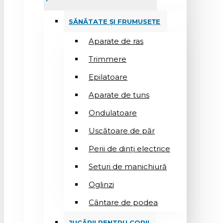
SĂNĂTATE ȘI FRUMUSEȚE
Aparate de ras
Trimmere
Epilatoare
Aparate de tuns
Ondulatoare
Uscătoare de păr
Perii de dinți electrice
Seturi de manichiură
Oglinzi
Cântare de podea
JUCĂRII PENTRU COPII