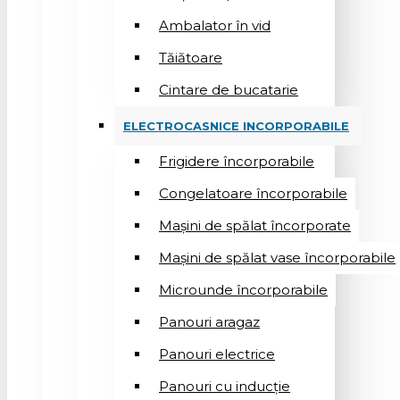
Ambalator în vid
Tăiătoare
Cintare de bucatarie
ELECTROCASNICE INCORPORABILE
Frigidere încorporabile
Congelatoare încorporabile
Mașini de spălat încorporate
Mașini de spălat vase încorporabile
Microunde încorporabile
Panouri aragaz
Panouri electrice
Panouri cu inducție