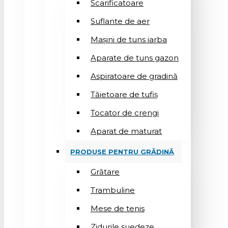
Scarificatoare
Suflantе de aer
Mașini de tuns iarba
Aparate de tuns gazon
Aspiratoare de gradină
Tăietoare de tufiș
Tocator de crengi
Aparat de maturat
PRODUSE PENTRU GRĂDINĂ
Grătare
Trambuline
Mese de tenis
Zidurile suedeze