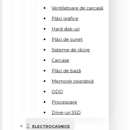
Ventilatoare de carcasă
Plăci grafice
Hard disk-uri
Plăci de sunet
Sisteme de răcire
Carcase
Plăci de bază
Memorie operativă
ODD
Procesoare
Drive-uri SSD
ELECTROCASNICE