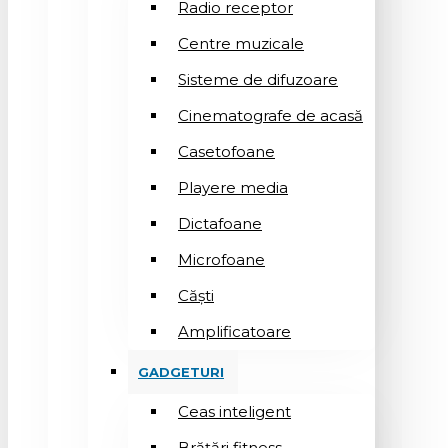
Radio receptor
Centre muzicale
Sisteme de difuzoare
Cinematografe de acasă
Casetofoane
Playere media
Dictafoane
Microfoane
Căşti
Amplificatoare
GADGETURI
Ceas inteligent
Brățări fitness