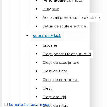
Perforatoare cu motor
Burghiuri
Accesorii pentru scule electrice
Seturi de scule electrice
SCULE DE MÂNĂ
Ciocane
Cleşti pentru taiat șuruburi
Clești de scos țintele
Clești de ținte
Cleșți de compresie
Cleşti
Clești ascuțiți
Nu mai arătați acest mesaj
Cleşti de nituit