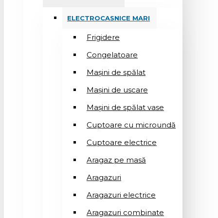
ELECTROCASNICE MARI
Frigidere
Congelatoare
Mașini de spălat
Mașini de uscare
Mașini de spălat vase
Cuptoare cu microundă
Cuptoare electrice
Aragaz pe masă
Aragazuri
Aragazuri electrice
Aragazuri combinate