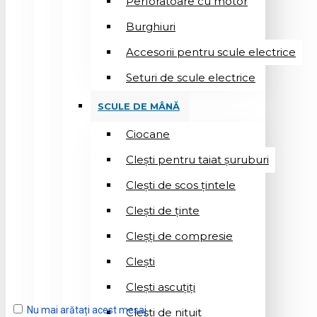
Perforatoare cu motor
Burghiuri
Accesorii pentru scule electrice
Seturi de scule electrice
SCULE DE MÂNĂ
Ciocane
Cleşti pentru taiat șuruburi
Clești de scos țintele
Clești de ținte
Cleșți de compresie
Cleşti
Clești ascuțiți
Nu mai arătați acest mesaj
Cleşti de nituit