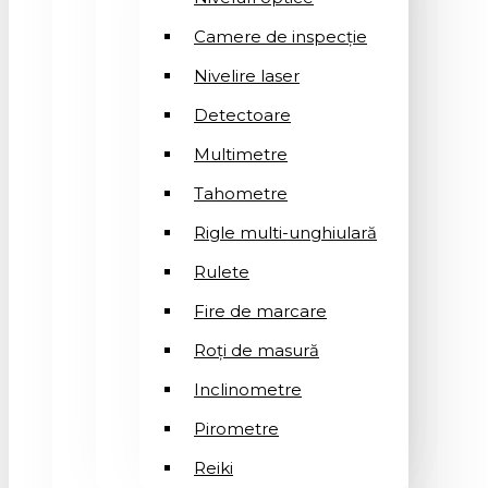
Camere de inspecție
Nivelire laser
Detectoare
Multimetre
Tahometre
Rigle multi-unghiulară
Rulete
Fire de marcare
Roți de masură
Inclinometre
Pirometre
Reiki