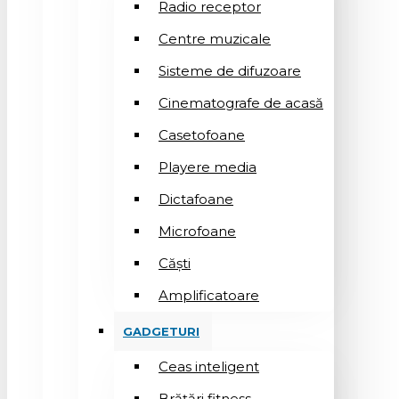
Radio receptor
Centre muzicale
Sisteme de difuzoare
Cinematografe de acasă
Casetofoane
Playere media
Dictafoane
Microfoane
Căşti
Amplificatoare
GADGETURI
Ceas inteligent
Brățări fitness