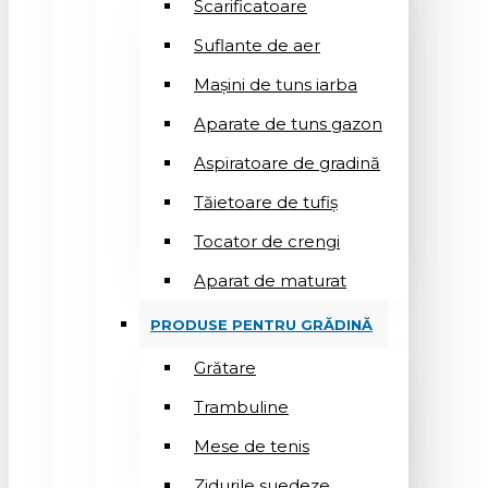
Scarificatoare
Suflantе de aer
Mașini de tuns iarba
Aparate de tuns gazon
Aspiratoare de gradină
Tăietoare de tufiș
Tocator de crengi
Aparat de maturat
PRODUSE PENTRU GRĂDINĂ
Grătare
Trambuline
Mese de tenis
Zidurile suedeze