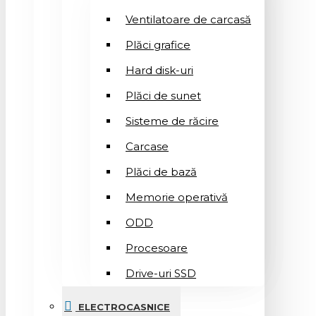
Ventilatoare de carcasă
Plăci grafice
Hard disk-uri
Plăci de sunet
Sisteme de răcire
Carcase
Plăci de bază
Memorie operativă
ODD
Procesoare
Drive-uri SSD
ELECTROCASNICE