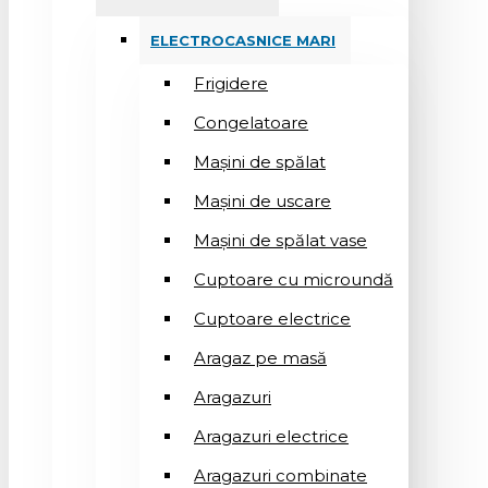
ELECTROCASNICE MARI
Frigidere
Congelatoare
Mașini de spălat
Mașini de uscare
Mașini de spălat vase
Cuptoare cu microundă
Cuptoare electrice
Aragaz pe masă
Aragazuri
Aragazuri electrice
Aragazuri combinate