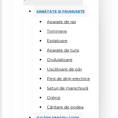
SĂNĂTATE ȘI FRUMUSEȚE
Aparate de ras
Trimmere
Epilatoare
Aparate de tuns
Ondulatoare
Uscătoare de păr
Perii de dinți electrice
Seturi de manichiură
Oglinzi
Cântare de podea
JUCĂRII PENTRU COPII