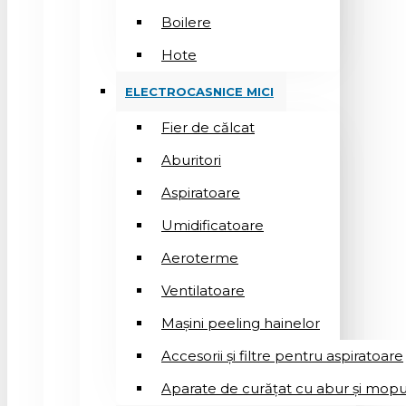
Boilere
Hote
ELECTROCASNICE MICI
Fier de călcat
Aburitori
Aspiratoare
Umidificatoare
Aeroterme
Ventilatoare
Mașini peeling hainelor
Accesorii și filtre pentru aspiratoare
Aparate de curățat cu abur și mopu