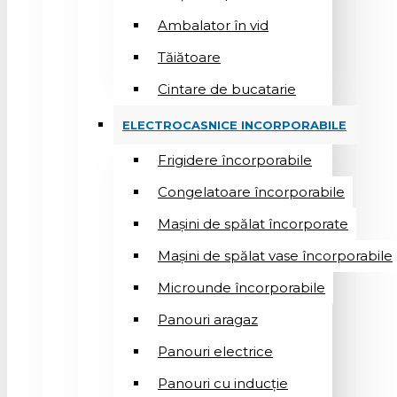
Ambalator în vid
Tăiătoare
Cintare de bucatarie
ELECTROCASNICE INCORPORABILE
Frigidere încorporabile
Congelatoare încorporabile
Mașini de spălat încorporate
Mașini de spălat vase încorporabile
Microunde încorporabile
Panouri aragaz
Panouri electrice
Panouri cu inducție