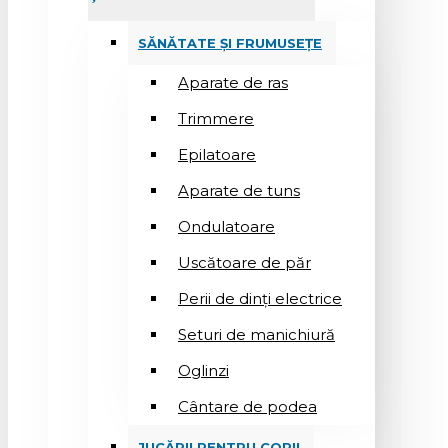
SĂNĂTATE ȘI FRUMUSEȚE
Aparate de ras
Trimmere
Epilatoare
Aparate de tuns
Ondulatoare
Uscătoare de păr
Perii de dinți electrice
Seturi de manichiură
Oglinzi
Cântare de podea
JUCĂRII PENTRU COPII