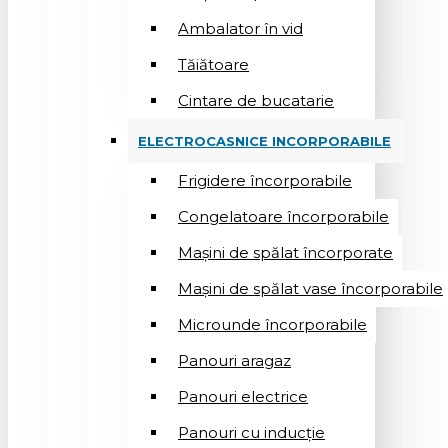
Ambalator în vid
Tăiătoare
Cintare de bucatarie
ELECTROCASNICE INCORPORABILE
Frigidere încorporabile
Congelatoare încorporabile
Mașini de spălat încorporate
Mașini de spălat vase încorporabile
Microunde încorporabile
Panouri aragaz
Panouri electrice
Panouri cu inducție