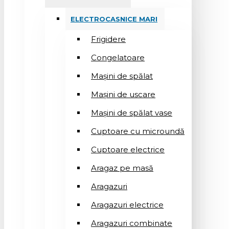
ELECTROCASNICE MARI
Frigidere
Congelatoare
Mașini de spălat
Mașini de uscare
Mașini de spălat vase
Cuptoare cu microundă
Cuptoare electrice
Aragaz pe masă
Aragazuri
Aragazuri electrice
Aragazuri combinate