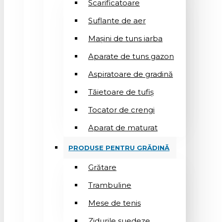
Scarificatoare
Suflantе de aer
Mașini de tuns iarba
Aparate de tuns gazon
Aspiratoare de gradină
Tăietoare de tufiș
Tocator de crengi
Aparat de maturat
PRODUSE PENTRU GRĂDINĂ
Grătare
Trambuline
Mese de tenis
Zidurile suedeze