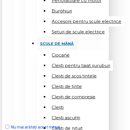
Perforatoare cu motor
Burghiuri
Accesorii pentru scule electrice
Seturi de scule electrice
SCULE DE MÂNĂ
Ciocane
Cleşti pentru taiat șuruburi
Clești de scos țintele
Clești de ținte
Cleșți de compresie
Cleşti
Clești ascuțiți
Nu mai arătați acest mesaj
Cleşti de nituit