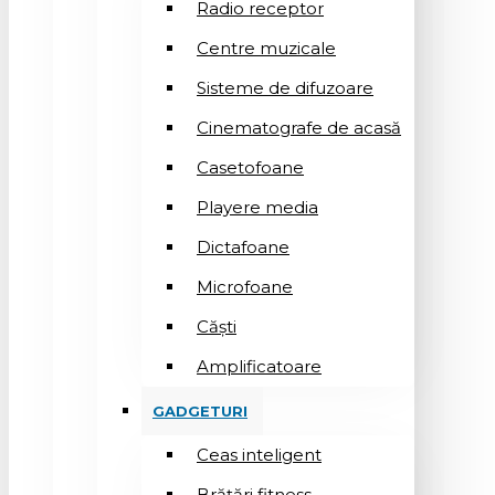
Radio receptor
Centre muzicale
Sisteme de difuzoare
Cinematografe de acasă
Casetofoane
Playere media
Dictafoane
Microfoane
Căşti
Amplificatoare
GADGETURI
Ceas inteligent
Brățări fitness