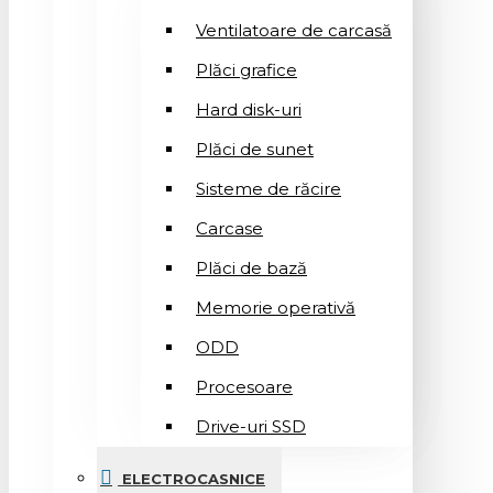
Ventilatoare de carcasă
Plăci grafice
Hard disk-uri
Plăci de sunet
Sisteme de răcire
Carcase
Plăci de bază
Memorie operativă
ODD
Procesoare
Drive-uri SSD
ELECTROCASNICE