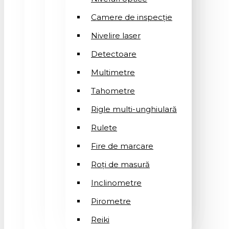
Camere de inspecție
Nivelire laser
Detectoare
Multimetre
Tahometre
Rigle multi-unghiulară
Rulete
Fire de marcare
Roți de masură
Inclinometre
Pirometre
Reiki