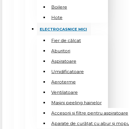
Boilere
Hote
ELECTROCASNICE MICI
Fier de călcat
Aburitori
Aspiratoare
Umidificatoare
Aeroterme
Ventilatoare
Mașini peeling hainelor
Accesorii și filtre pentru aspiratoare
Aparate de curățat cu abur și mopu